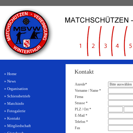
Kontakt
» Home
» News
Anrede*
» Organisation
Vorname / Name *
» Schiessbetrieb
Firma
Strasse *
» Matchinfo
PLZ / Ort *
» Fotogalerie
E-Mail *
» Kontakt
Telefon *
» Mitgliedschaft
Fax